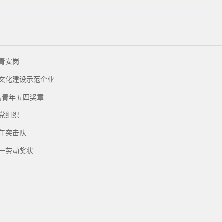
全国青安岗
国安全文化建设示范企业
月秀屿青年五四奖章
基层党组织
市青年突击队
市五一劳动奖状