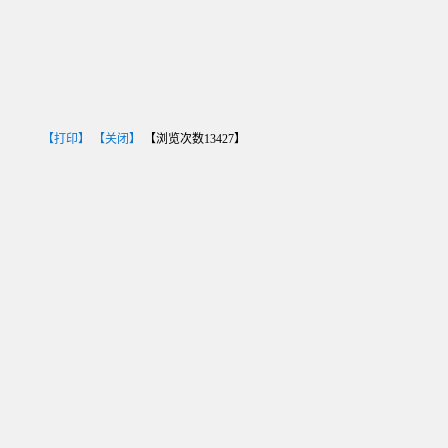
【打印】
【关闭】
【浏览次数
13427
】