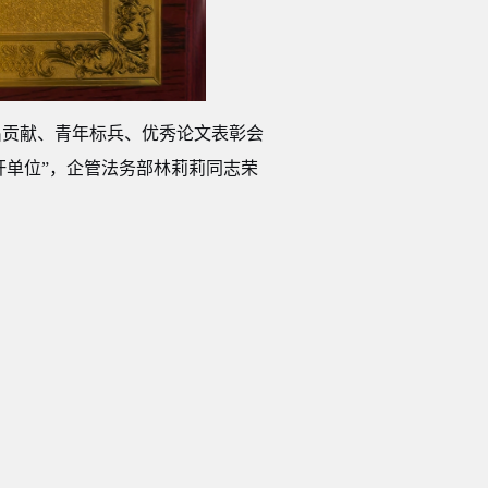
出贡献、
青年标兵
、
优秀论文
表彰
会
杆单位”，
企管法务部林莉莉
同志荣